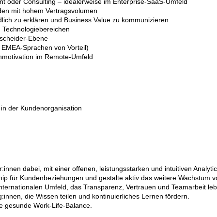
 oder Consulting – idealerweise im Enterprise-SaaS-Umfeld
nden mit hohem Vertragsvolumen
dlich zu erklären und Business Value zu kommunizieren
n Technologiebereichen
tscheider-Ebene
e EMEA-Sprachen von Vorteil)
genmotivation im Remote-Umfeld
 in der Kundenorganisation
en dabei, mit einer offenen, leistungsstarken und intuitiven Analytics
 für Kundenbeziehungen und gestalte aktiv das weitere Wachstum v
internationalen Umfeld, das Transparenz, Vertrauen und Teamarbeit leb
nnen, die Wissen teilen und kontinuierliches Lernen fördern.
ine gesunde Work-Life-Balance.