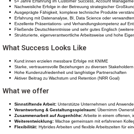
5+ Jahre Erfahrung im Customer Success, Account Management
Nachweisliche Erfolge in der Betreuung strategischer Großku
Ausgeprägte Fähigkeit, komplexe technische Produkte verstän
Erfahrung mit Datenanalyse, BI, Data Science oder verwandte
Exzellente Präsentations- und Verhandlungskompetenz auf En
Fließende Deutschkenntnisse und sehr gutes Englisch (weiter
Strukturierte, eigenverantwortliche Arbeitsweise und hohe Ei
What Success Looks Like
Kund:innen erzielen messbare Erfolge mit KNIME
Starke, vertrauensvolle Beziehungen zu diversen Stakeholdern
Hohe Kundenzufriedenheit und langfristige Partnerschaften
Aktiver Beitrag zu Wachstum und Retention (NRR Goal)
What we offer
Sinnstiftende Arbeit:
Unterstütze Unternehmen und Anwender:inn
Verantwortung & Gestaltungsspielraum:
Übernimm Ownership
Zusammenarbeit auf Augenhöhe:
Arbeite in einem offenen, 
Weiterentwicklung:
Wachse gemeinsam mit erfahrenen Kolleg:i
Flexibilität:
Hybrides Arbeiten und flexible Arbeitszeiten für e